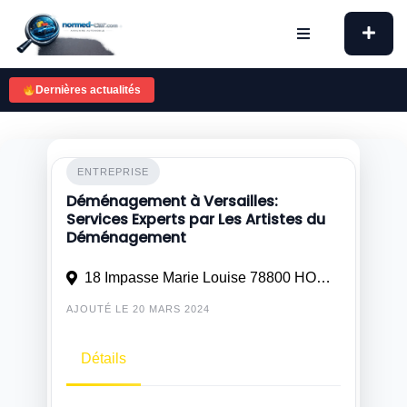
Skip
to
content
Dernières actualités
ENTREPRISE
Déménagement à Versailles:
Services Experts par Les Artistes du
Déménagement
18 Impasse Marie Louise 78800 HOUILLES
AJOUTÉ LE 20 MARS 2024
Détails