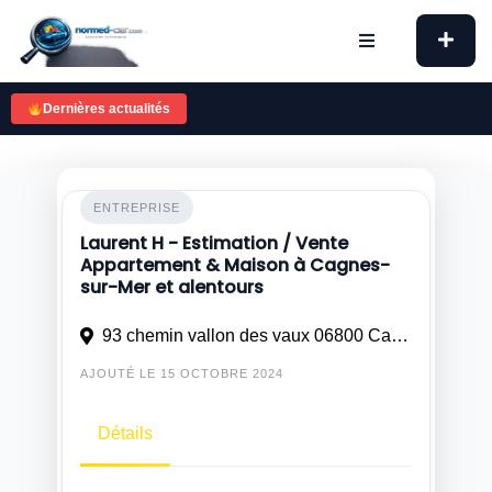
Skip
to
content
Dernières actualités
ENTREPRISE
Laurent H - Estimation / Vente
Appartement & Maison à Cagnes-
sur-Mer et alentours
93 chemin vallon des vaux 06800 Cagnes sur mer
AJOUTÉ LE 15 OCTOBRE 2024
Détails