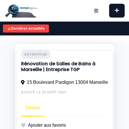
Skip
to
content
Dernières actualités
ENTREPRISE
Rénovation de Salles de Bains à
Marseille | Entreprise TGP
15 Boulevard Pardigon 13004 Marseille
AJOUTÉ LE 26 AOÛT 2024
Détails
Ajouter aux favoris